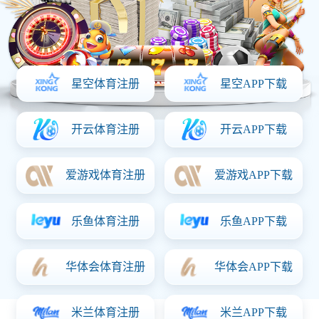
App Store 下载
Google Play 获取
米兰体育app官网入口 App · 历史更新
记录
查看各版本新增与优化内容，持续完善使用体验
v6.3.0
发布于 2025年10月18日